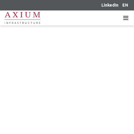
LinkedIn
EN
LE 15 JUILLET 2013 – FIERA AXIUM
INFRASTRUCTURE COMPLÈTE
L’ACQUISITION D’UN PORTEFEUILLE
D’ACTIFS TOTALISANT 42 MW
D’ÉNERGIE SOLAIRE
PHOTOVOLTAÏQUE