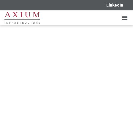
LinkedIn
LE 24 MARS 2025 – AXIUM
INFRASTRUCTURE ACQUIERT UNE
PARTICIPATION ADDITIONNELLE
D’UN TRANSPORTEUR
D’ÉLECTRICITÉ RÉGLEMENTÉ AU
TEXAS