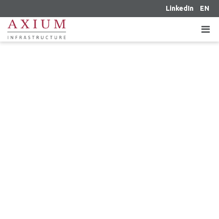
LinkedIn
EN
LE 29 NOVEMBRE 2013 – FIERA
AXIUM INFRASTRUCTURE ACQUIERT
D’UN PORTEFEUILLE DE 50 MW
D’ÉNERGIE SOLAIRE
PHOTOVOLTAÏQUE EN ONTARIO