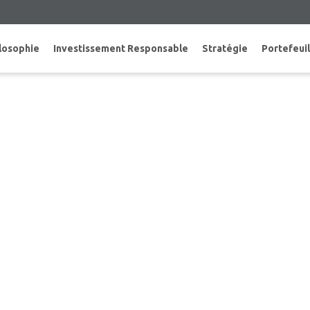
losophie
Investissement Responsable
Stratégie
Portefeuil
XIUM INFRASTRUCTURE ANNONCE LA N
IALE AMÉRICAINE AINSI QU’UN CHANG