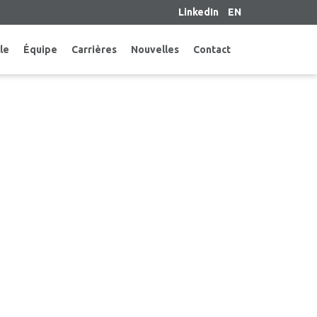
LinkedIn
EN
le
Équipe
Carrières
Nouvelles
Contact
OMINATION D’UN PRÉSIDENT
EMENT DE NOM