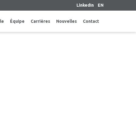
LinkedIn
EN
le
Équipe
Carrières
Nouvelles
Contact
LOITATION COMMERCIALE DU
EK