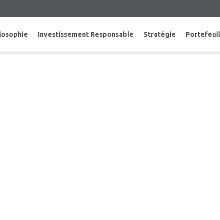
losophie
Investissement Responsable
Stratégie
Portefeuil
ET ALTERRA POWER INAUGURENT L’EXP
ROJET HYDROÉLECTRIQUE JIMMIE CRE