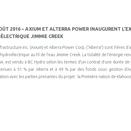
AOÛT 2016 – AXIUM ET ALTERRA POWER INAUGURENT L’
ÉLECTRIQUE JIMMIE CREEK
frastructure Inc. (Axium) et Alterra Power Corp. (“Alterra”) sont fières d
 hydroélectrique au fil de l’eau Jimmie Creek. La totalité de l’énergie re
, est vendu à BC Hydro selon les termes d’un contrat d’une durée de 40
enues à 51 % par Alterra et à 49 % par des fonds sous gestion d’Axiu
ation avec les parties prenantes du projet : la Première nation de Klahoose