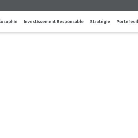
losophie
Investissement Responsable
Stratégie
Portefeuil
AXIUM INFRASTRUCTURE FAIT L’ACQUISI
D’ÉLECTRICITÉ RÉGLEMENTÉ AU TEXAS